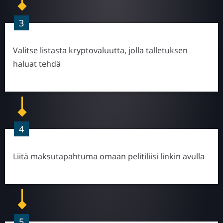
3
Valitse listasta kryptovaluutta, jolla talletuksen
haluat tehdä
4
Liitä maksutapahtuma omaan pelitiliisi linkin avulla
5