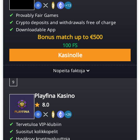
Online vuodesta:
2024
+13
Kryptovaluutat:
BTC, USDT, ETH, LTC, USDC, BUSD, BNB, DOGE, SOL,
SHIB, TRX
Provably Fair Games
Crypto deposits and withdrawals free of charge
Downloadable App
Bonus match up to €500
100 FS
Kasinolle
Nopeita faktoja
9
Lyhyt tiivistelmä
Playfina Kasino
Tietoa kasinosta
8.0
Online vuodesta:
2023
+26
Kryptovaluutat:
BUSD, LTC, ETH, DOGE, USDT, TRX, XRP, BTC, BCH,
ADA, USDC
Tervetuloa VIP-klubiin
Suositut kolikkopelit
Hyväksyy kryptovaluuttoja