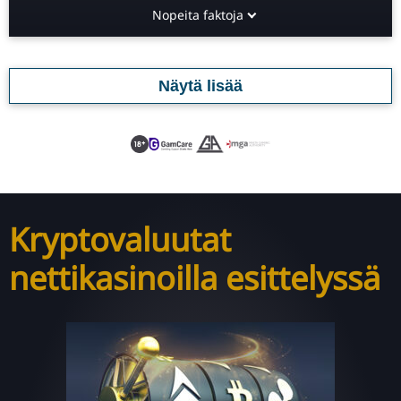
Nopeita faktoja
Lyhyt tiivistelmä
TrustDice Casino on kryptokasino, eli se hyväksyy
Näytä lisää
talletukset kryptovaluutoilla. Maksamisen työkalut ovat
monipuoliset, joten hieman kokemattomampikin pelaaja
pääsee helposti mukaan. Kasino tarjoaa mahdollisuuden
sekä kolikko- että pöytäpelien pelaamiseen unohtamatta
vedonlyöntimahdollisuutta. Tämän kattavan arvostelun
avulla tutustut tarkemmin kasinon ominaisuuksiin ja saat
Kryptovaluutat
selville, olisiko se juuri sinulle sopiva pelipaikka!
nettikasinoilla esittelyssä
Tietoa kasinosta
Online vuodesta:
2018
Lisenssit:
Curaçao Gaming Control Board
Kryptovaluutat:
BTC, ETH, UST, EOS, USDC
Lue koko arvostelu