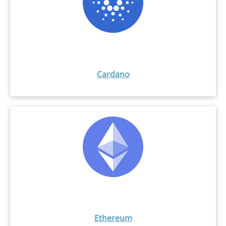
Cardano
Ethereum