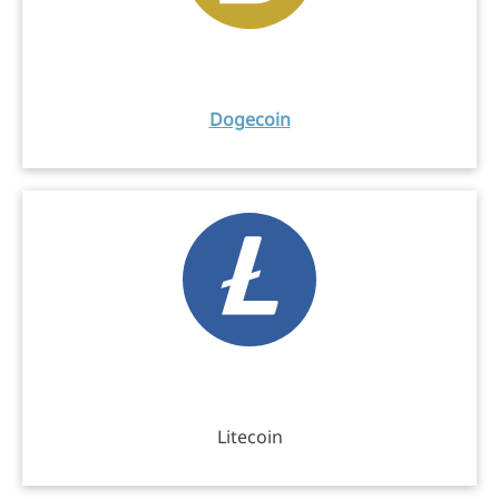
Dogecoin
Litecoin