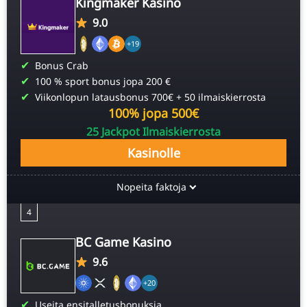
tämän BitStarz Casino nettikasinon parissa pääsee
Kingmaker Kasino
kokemaan kansainvälistä pelitunnelmaa, sillä sivustoa ei
9.0
ole saatavilla suomen kielellä. Maksutapoja ja -valuuttoja
+19
on saatavilla laajasti, mukana on myös suomalaisille tutut
luottokorttisiirrot euromaksuin. Halutessaan pelaamaan
Bonus Crab
pääsee myös kryptovaluutalla.
100 % sport bonus jopa 200 €
Viikonlopun latausbonus 700€ + 50 ilmaiskierrosta
Tietoa kasinosta
100% jopa 500€
25 Jackpot Ilmaiskierrosta
Online vuodesta:
2014
Lisenssit:
Curaçao Gaming Control Board
Kasinolle
Minimi talletus:
0,0001 BTC
Min Kotiutus:
20 USD
Kryptovaluutat:
BTC, LTC, BCH, ETH, USDT, DOGE
Nopeita faktoja
4
Lue koko arvostelu
Lyhyt tiivistelmä
BC Game Kasino
Tietoa kasinosta
9.6
Online vuodesta:
2024
+20
Kryptovaluutat:
BTC, USDT, LTC, ETH, USDC, BUSD, BNB, DOGE, SOL,
SHIB
Useita ensitalletusbonuksia