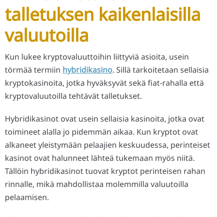
talletuksen kaikenlaisilla
valuutoilla
Kun lukee kryptovaluuttoihin liittyviä asioita, usein
törmää termiin
hybridikasino
. Sillä tarkoitetaan sellaisia
kryptokasinoita, jotka hyväksyvät sekä fiat-rahalla että
kryptovaluutoilla tehtävät talletukset.
Hybridikasinot ovat usein sellaisia kasinoita, jotka ovat
toimineet alalla jo pidemmän aikaa. Kun kryptot ovat
alkaneet yleistymään pelaajien keskuudessa, perinteiset
kasinot ovat halunneet lähteä tukemaan myös niitä.
Tällöin hybridikasinot tuovat kryptot perinteisen rahan
rinnalle, mikä mahdollistaa molemmilla valuutoilla
pelaamisen.