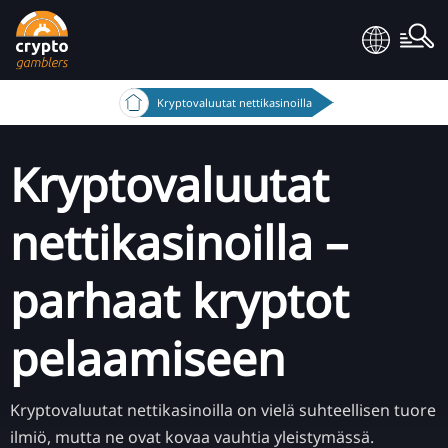
Kryptovaluutat nettikasinoilla
Kryptovaluutat
nettikasinoilla –
parhaat kryptot
pelaamiseen
Kryptovaluutat nettikasinoilla on vielä suhteellisen tuore
ilmiö, mutta ne ovat kovaa vauhtia yleistymässä.