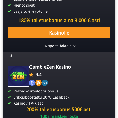
Hienot sivut
Laaja tuki kryptoille
180% talletusbonus aina 3 000 € asti
Kasinolle
Nopeita faktoja
5
Lyhyt tiivistelmä
Oletko etsimässä uutta nettikasinoa, jolla pystyy
GambleZen Kasino
pelaamaan kryptoilla? Siinä tapauksessa kannattaa lukea
9.4
tämä arvostelu, sillä se sisältää paljon mielenkiintoista
+36
tietoa BC.Game -kasinoon liittyen. Käymme läpi tässä
arvostelussa esimerkiksi sitä, minkälaisia rahapelejä ja
Reload-viikonloppubonus
bonuksia kasinolta löytyy. Arvostelun avulla voit tehdä
Erikoisboostattu 30 % Cashback
vertailua eri kasinoiden kesken, mikä helpottaa sopivan
Kasino / TV-Kisat
200% talletusbonus 500€ asti
kryptokasinon löytämistä huomattavasti.
100 ilmaiskierrosta