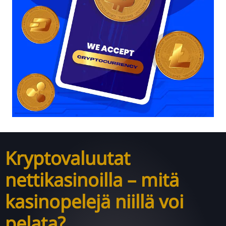
Kryptovaluutat
nettikasinoilla – mitä
kasinopelejä niillä voi
pelata?