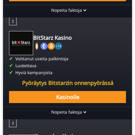
Nopeita faktoja
2
Lyhyt tiivistelmä
BitStarz Kasino
Tietoa kasinosta
+14
Online vuodesta:
2024
Kryptovaluutat:
BTC, DOGE, LTC, ETH, USDT, BCH, BUSD
Voittanut useita palkintoja
Luotettava
Hyviä kampanjoita
Pyöräytys Bitstarzin onnenpyörässä
Kasinolle
Nopeita faktoja
3
Lyhyt tiivistelmä