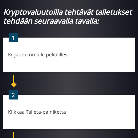
Kryptovaluutoilla tehtävät talletukset
tehdään seuraavalla tavalla:
1
Kirjaudu omalle pelitilillesi
2
Klikkaa Talleta-painiketta