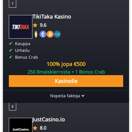
7
Lyhyt tiivistelmä
TikiTaka Kasino
Tietoa kasinosta
9.6
Online vuodesta:
2024
+22
Kryptovaluutat:
BTC, USDT, ETH, LTC, USDC, BUSD, BNB, DOGE, SOL,
SHIB, TRX
Kauppa
Urheilu
Bonus Crab
100% jopa €500
250 Ilmaiskierrosta + 1 Bonus Crab
Kasinolle
Nopeita faktoja
8
Lyhyt tiivistelmä
JustCasino.io
Tietoa kasinosta
8.0