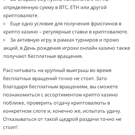
определенную сумму в BTC, ETH или другой
криптовалюте.
Еще одно условие для получения фриспинов в
крипто казино – регулярные ставки в криптовалюте.
За активную игру, в рамках турниров и промо
акций, в День рождения игроки онлайн казино также
получают бесплатные вращения.
Рассчитывать на крупный выигрыш во время
бесплатных вращений точно не стоит. Зато
благодаря бесплатным вращениям, вы сможете
познакомиться с ассортиментом крипто казино
поближе, проверить отдачу криптовалюты в
конкретном слоте и, конечно же, испытать удачу.
Отказываться от такой щедрой раздачи точно не
стоит!