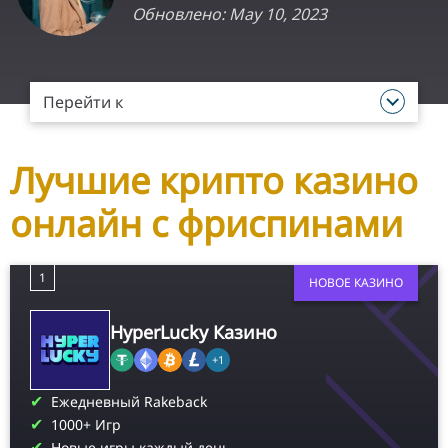
Обновлено: May 10, 2023
Перейти к
Лучшие крипто казино
онлайн с фриспинами
1
НОВОЕ КАЗИНО
HyperLucky Казино
+1
Ежедневный Rakeback
1000+ Игр
Новые игры каждый день