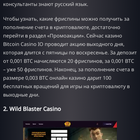
консультанты знают русский язык.
Чтобы узнать, какие фриспины можно получить за
пополнение счета в криптовалюте, достаточно
перейти в раздел «Промоакции». Сейчас казино
Bitcoin Casino IO проводит акцию выходного дня,
которая длится с пятницы по воскресенье. За депозит
от 0,001 BTC начисляются 20 фриспинов, за 0,001 BTC
– уже 50 фриспинов. Наконец, за пополнение счета в
размере 0,003 BTC онлайн казино дарит 100
бесплатных вращений для игры на криптовалюту в
выходные дни.
2. Wild Blaster Casino