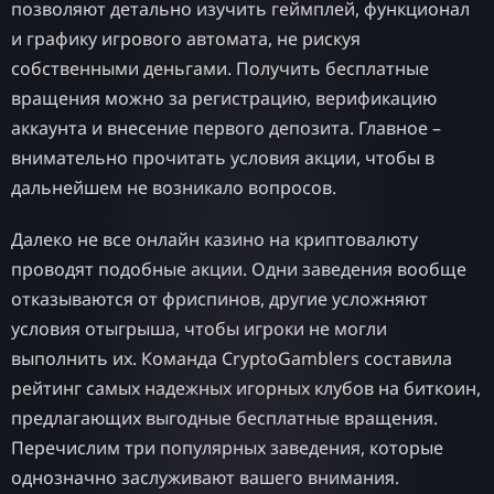
позволяют детально изучить геймплей, функционал
и графику игрового автомата, не рискуя
собственными деньгами. Получить бесплатные
вращения можно за регистрацию, верификацию
аккаунта и внесение первого депозита. Главное –
внимательно прочитать условия акции, чтобы в
дальнейшем не возникало вопросов.
Далеко не все онлайн казино на криптовалюту
проводят подобные акции. Одни заведения вообще
отказываются от фриспинов, другие усложняют
условия отыгрыша, чтобы игроки не могли
выполнить их. Команда CryptoGamblers составила
рейтинг самых надежных игорных клубов на биткоин,
предлагающих выгодные бесплатные вращения.
Перечислим три популярных заведения, которые
однозначно заслуживают вашего внимания.