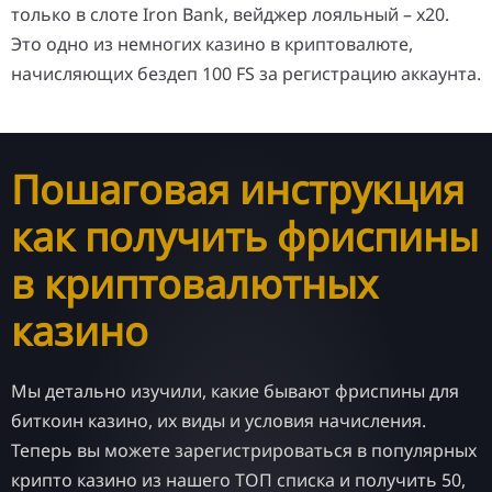
только в слоте Iron Bank, вейджер лояльный – х20.
Это одно из немногих казино в криптовалюте,
начисляющих бездеп 100 FS за регистрацию аккаунта.
Пошаговая инструкция
как получить фриспины
в криптовалютных
казино
Мы детально изучили, какие бывают фриспины для
биткоин казино, их виды и условия начисления.
Теперь вы можете зарегистрироваться в популярных
крипто казино из нашего ТОП списка и получить 50,