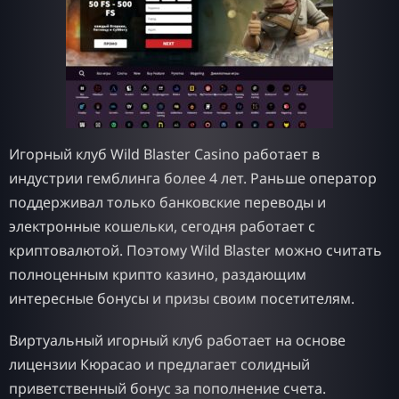
Игорный клуб Wild Blaster Casino работает в
индустрии гемблинга более 4 лет. Раньше оператор
поддерживал только банковские переводы и
электронные кошельки, сегодня работает с
криптовалютой. Поэтому Wild Blaster можно считать
полноценным крипто казино, раздающим
интересные бонусы и призы своим посетителям.
Виртуальный игорный клуб работает на основе
лицензии Кюрасао и предлагает солидный
приветственный бонус за пополнение счета.