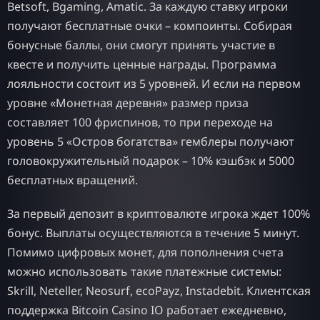
Betsoft, Bgaming, Amatic. За каждую ставку игроки
получают бесплатные очки – компоинты. Собирая
бонусные баллы, они смогут принять участие в
квесте и получить ценные награды. Программа
лояльности состоит из 5 уровней. И если на первом
уровне «Монетная деревня» размер приза
составляет 100 фриспинов, то при переходе на
уровень 5 «Остров богатства» гемблеры получают
головокружительный подарок – 10% кэшбэк и 5000
бесплатных вращений.
За первый депозит в криптовалюте игрока ждет 100%
бонус. Выплаты осуществляются в течение 5 минут.
Помимо цифровых монет, для пополнения счета
можно использовать такие платежные системы:
Skrill, Neteller, Neosurf, ecoPayz, Instadebit. Клиентская
поддержка Bitcoin Casino IO работает ежедневно,