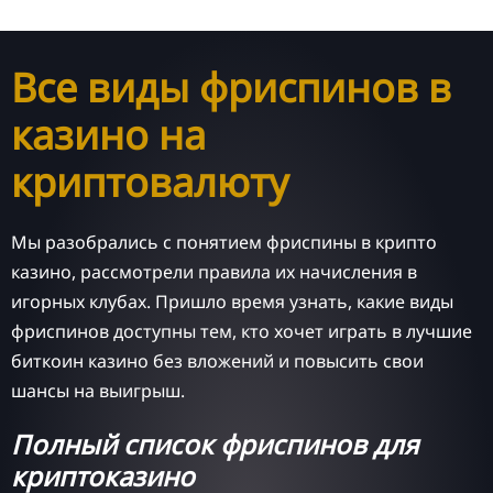
Все виды фриспинов в
казино на
криптовалюту
Мы разобрались с понятием фриспины в крипто
казино, рассмотрели правила их начисления в
игорных клубах. Пришло время узнать, какие виды
фриспинов доступны тем, кто хочет играть в лучшие
биткоин казино без вложений и повысить свои
шансы на выигрыш.
Полный список фриспинов для
криптоказино