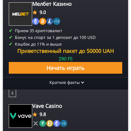
BitStarz относится к онлайн казино гибридного типа.
Мелбет Казино
На сайте гемблеры могут проводить транзакции при
9.0
помощи RUB, USD, EUR, CAD, AUD, NZD, NOK, PLN, JPY,
+12
BRL, а также криптовалюты BTC (Bitcoin), ETH
(Ethereum), Dogecoin, USDT (Tether), LTC (Litecoin),
Прием 35 криптовалют
Cardano (ADA), XRP (Ripple), Bitcoin Cash, Tron.
Бонус на спорт за 1 депозит до 100 USD
Кэшбэк до 11% и выше
Информация о казино
Приветственный пакет до 50000 UAH
290 FS
В сети с:
2014
Мин. депозит:
0,0001 BTC
Начать играть
Мин. вывод:
20 USD
Криптовалюты:
BTC, LTC, BCH, ETH, USDT, DOGE
Краткие факты
Читать полный обзор
5
Краткое содержание
Казино Мелбет – это гибридное онлайн казино, в
Vave Casino
котором пользователи могут пополнять счет при
9.8
помощи фиата и криптовалют. На платформе доступны
+5
ставки на спорт и киберспорт, качественные