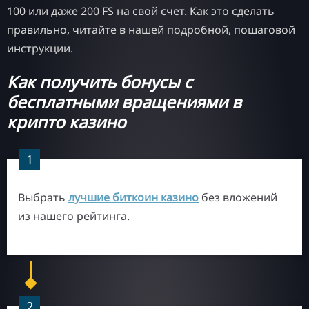
100 или даже 200 FS на свой счет. Как это сделать
правильно, читайте в нашей подробной, пошаговой
инструкции.
Как получить бонусы с
бесплатными вращениями в
крипто казино
1
Выбрать
лучшие биткоин казино
без вложений
из нашего рейтинга.
2