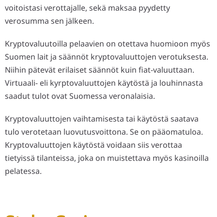
voitoistasi verottajalle, sekä maksaa pyydetty
verosumma sen jälkeen.
Kryptovaluutoilla pelaavien on otettava huomioon myös
Suomen lait ja säännöt kryptovaluuttojen verotuksesta.
Niihin pätevät erilaiset säännöt kuin fiat-valuuttaan.
Virtuaali- eli kyrptovaluuttojen käytöstä ja louhinnasta
saadut tulot ovat Suomessa veronalaisia.
Kryptovaluuttojen vaihtamisesta tai käytöstä saatava
tulo verotetaan luovutusvoittona. Se on pääomatuloa.
Kryptovaluuttojen käytöstä voidaan siis verottaa
tietyissä tilanteissa, joka on muistettava myös kasinoilla
pelatessa.