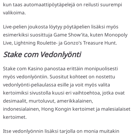
kun taas automaattipöytäpelejä on reilusti suurempi
valikoima.
Live-pelien joukosta löytyy pöytäpelien lisäksi myös
esimerkiksi suosittuja Game Show’ita, kuten Monopoly
Live, Lightning Roulette- ja Gonzo’s Treasure Hunt.
Stake com Vedonlyönti
Stake com Kasino panostaa erittäin monipuolisesti
myös vedonlyöntiin. Suositut kohteet on nostettu
vedonlyönti-peliaulassa esille ja voit myös valita
kertoimiksi sivustolla kuusi eri vaihtoehtoa, jotka ovat
desimaalit, murtoluvut, amerikkalainen,
indonesialainen, Hong Kongin kertoimet ja malesialaiset
kertoimet.
Itse vedonlyönnin lisäksi tarjolla on monia muitakin