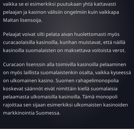
vaikka se ei esimerkiksi puutukaan yhtä kattavasti
pelaajan ja kasinon välisiin ongelmiin kuin vaikkapa
Maltan lisensoija.
Pelaajat voivat silti pelata aivan huolettomasti myös
curacaolaisilla kasinoilla, kunhan muistavat, että näillä
kasinoilla suomalaisten on maksettava voitoista verot.
Curacaon lisenssin alla toimivilla kasinoilla pelaaminen
on myös laillista suomalaistenkin osalta, vaikka kyseessä
on ulkomainen kasino. Suomen rahapelimonopolia
koskevat säännöt eivät nimittäin kiellä suomalaisia
pelaamasta ulkomaisilla kasinoilla. Tämä monopoli
rajoittaa sen sijaan esimerkiksi ulkomaisten kasinoiden
markkinointia Suomessa.