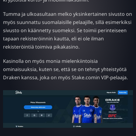
Tumma ja ulkoasultaan melko yksinkertainen sivusto on
myös suunnattu suomalaisille pelaajille, sillä esimerkiksi
sivusto on käännetty suomeksi. Se toimii perinteiseen
tapaan rekisteröinnin kautta, eli ei ole ilman
rekisteröintiä toimiva pikakasino.
Kasinolla on myös monia mielenkiintoisia
ominaisuuksia, kuten se, että se on tehnyt yhteistyötä
Draken kanssa, joka on myös Stake.comin VIP-pelaaja.