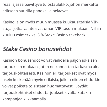
reaaliajassa päivittyvä tulostaulukko, johon merkattu
erikseen suurilla panoksilla pelaavat.
Kasinolla on myös muun muassa kuukausittaisia VIP-
etuja, jotka vaihtelevat oman VIP-tason mukaan. Niihin
kuuluu esimerkiksi 5 % Stake Casino rakeback.
Stake Casino bonusehdot
Kasinon bonusehdot voivat vaihdella paljon jokaisen
tarjouksen mukaan, joten ne kannattaa tarkastaa aina
tarjouskohtaisesti. Kasinon eri tarjoukset ovat myös
usein keskenään hyvin erilaisia, jolloin niiden ehdotkin
voivat poiketa toisistaan huomattavasti. Löydät
tarjouskohtaiset ehdot tarjoukset-sivulta kutakin
kampanjaa klikkaamalla.