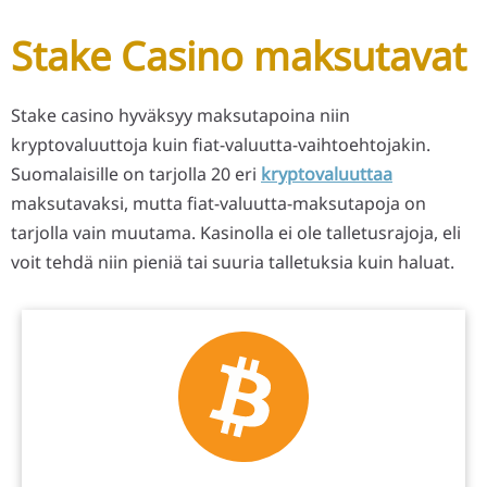
Stake Casino maksutavat
Stake casino hyväksyy maksutapoina niin
kryptovaluuttoja kuin fiat-valuutta-vaihtoehtojakin.
Suomalaisille on tarjolla 20 eri
kryptovaluuttaa
maksutavaksi, mutta fiat-valuutta-maksutapoja on
tarjolla vain muutama. Kasinolla ei ole talletusrajoja, eli
voit tehdä niin pieniä tai suuria talletuksia kuin haluat.