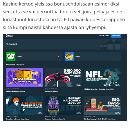
Kasino kertoo yleisissä bonusehdoissaan esimerkiksi
sen, että se voi peruuttaa bonukset, joita pelaaja ei ole
lunastanut lunastusajan tai 60 päivän kuluessa riippuen
siitä kumpi näistä kahdesta ajasta on lyhyempi.