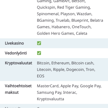
Gaming, GameArt, Betsoft,
Quickspin, Red Tiger Gaming,
Spinomenal, Playson, Wazdan,
BGaming, Truelab, Blueprint, Belatra
Games, Habanero, OneTouch,
Golden Hero Games, Caleta
Livekasino
Vedonlyönti
Kryptovaluutat
Bitcoin, Ethereum, Bitcoin cash,
Litecoin, Ripple, Dogecoin, Tron,
EOS
Vaihtoehtoiset
MasterCard, Apple Pay, Google Pay,
maksut
Samsung Pay, Interac,
Kryptovaluutta