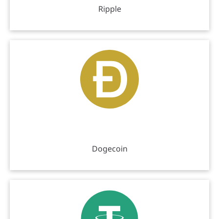
Ripple
Dogecoin