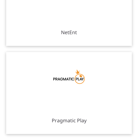
NetEnt
Pragmatic Play