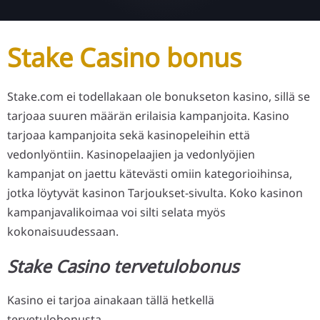
Stake Casino bonus
Stake.com ei todellakaan ole bonukseton kasino, sillä se
tarjoaa suuren määrän erilaisia kampanjoita. Kasino
tarjoaa kampanjoita sekä kasinopeleihin että
vedonlyöntiin. Kasinopelaajien ja vedonlyöjien
kampanjat on jaettu kätevästi omiin kategorioihinsa,
jotka löytyvät kasinon Tarjoukset-sivulta. Koko kasinon
kampanjavalikoimaa voi silti selata myös
kokonaisuudessaan.
Stake Casino tervetulobonus
Kasino ei tarjoa ainakaan tällä hetkellä
tervetulobonusta.