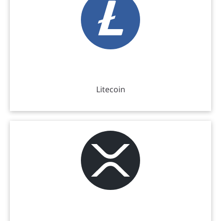
Litecoin