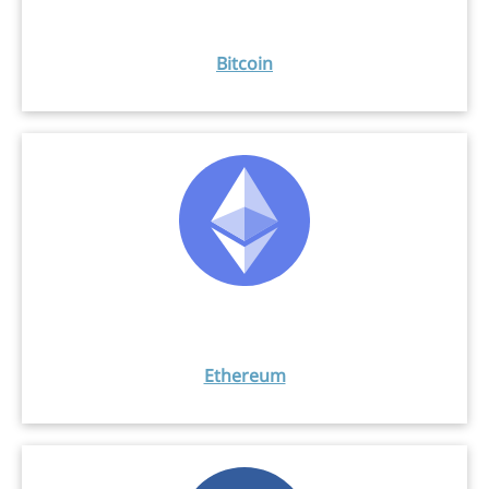
Bitcoin
Ethereum