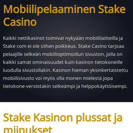
Mobiilipelaaminen Stake
Casino
Kaikki nettikasinot toimivat nykyään mobiililaitteilla ja
Stake com ei ole siihen poikkeus. Stake Casino tarjoaa
pelaajille selkeän mobiilioptimoidun sivuston, jolla on
kaikki samat ominaisuudet kuin kasinon tietokoneille
luodulla sivustollakin. Kasinon hieman yksinkertaistettu
mobiilisivusto voi myös olla monen mielestä jopa
tietokone-versiotakin selkeämpi ja helppokäyttöisempi.
Stake Kasinon plussat ja
miinukset