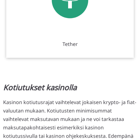
Tether
Kotiutukset kasinolla
Kasinon kotiutusrajat vaihtelevat jokaisen krypto- ja fiat-
valuutan mukaan. Kotiutusten minimisummat
vaihtelevat maksutavan mukaan ja ne voi tarkastaa
maksutapakohtaisesti esimerkiksi kasinon
kotiutussivulla tai kasinon ohjekeskuksesta. Edempänä