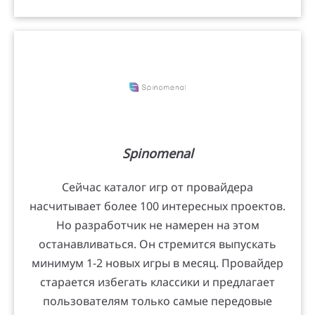
Spinomenal
Сейчас каталог игр от провайдера
насчитывает более 100 интересных проектов.
Но разработчик не намерен на этом
останавливаться. Он стремится выпускать
минимум 1-2 новых игры в месяц. Провайдер
старается избегать классики и предлагает
пользователям только самые передовые