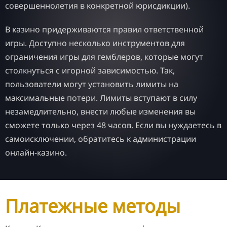
совершеннолетия в конкретной юрисдикции).
В казино придерживаются правил ответственной
игры. Доступно несколько инструментов для
ограничения игры для гемблеров, которые могут
столкнуться с игорной зависимостью. Так,
пользователи могут установить лимиты на
максимальные потери. Лимиты вступают в силу
незамедлительно, внести любые изменения вы
сможете только через 48 часов. Если вы нуждаетесь в
самоисключении, обратитесь к администрации
онлайн-казино.
Платежные методы