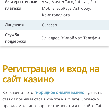
Альтернативные
Visa, MasterCard, Interac, Siru
платежи
Mobile, ecoPayz, Astropay,
Криптовалюта
Лицензия
Curaçao
Служба
Эл. адрес, Живой чат, Телефон
поддержки
Регистрация и вход на
сайт казино
Кэт казино – это
гибридное онлайн казино
, где есть
ставки принимаются в крипте и в фиате. Согласно
правилам казино, зарегистрироваться на сайте Cat