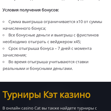
Условия получения бонусов:
Сумма выигрыша ограничивается х10 от суммы
начисленного бонуса;
Все бонусные деньги и выигрыш с фриспинов
необходимо отыграть с вейджером х45;
Срок отыгрыша бонуса – 7 дней с момента
зачисления;
Во время отыгрыша учитываются ставки
реальными и бонусными деньгами.
Турниры Кэт казино
В онлайн casino Cat вы также найдете турниры с