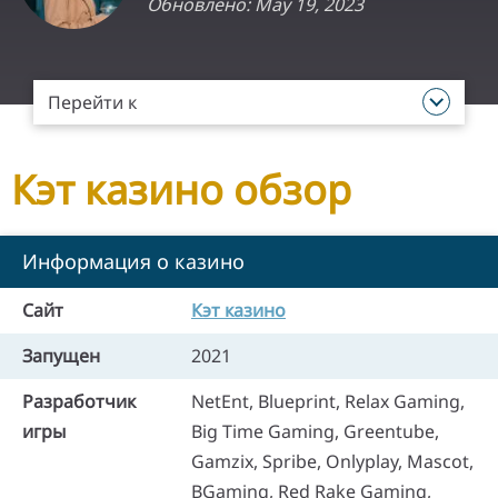
Обновлено: May 19, 2023
Перейти к
Кэт казино обзор
Информация о казино
Сайт
Кэт казино
Запущен
2021
Разработчик
NetEnt, Blueprint, Relax Gaming,
игры
Big Time Gaming, Greentube,
Gamzix, Spribe, Onlyplay, Mascot,
BGaming, Red Rake Gaming,