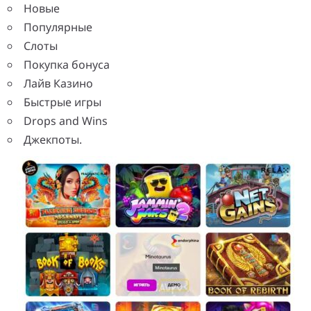
Новые
Популярные
Слоты
Покупка бонуса
Лайв Казино
Быстрые игры
Drops and Wins
Джекпоты.