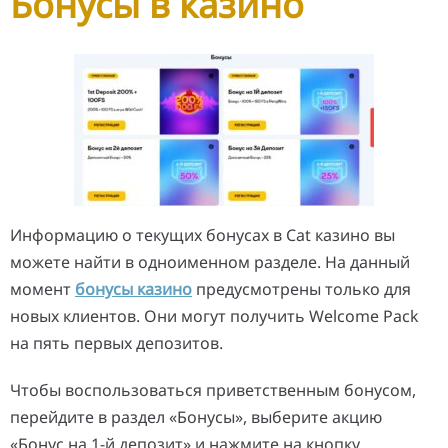
Бонусы в казино
Информацию о текущих бонусах в Cat казино вы
можете найти в одноименном разделе. На данный
момент
бонусы казино
предусмотрены только для
новых клиентов. Они могут получить Welcome Pack
на пять первых депозитов.
Чтобы воспользоваться приветственным бонусом,
перейдите в раздел «Бонусы», выберите акцию
«Бонус на 1-й депозит» и нажмите на кнопку