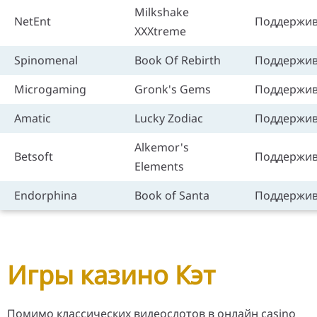
Milkshake
NetEnt
Поддержив
XXXtreme
Spinomenal
Book Of Rebirth
Поддержив
Microgaming
Gronk's Gems
Поддержив
Amatic
Lucky Zodiac
Поддержив
Alkemor's
Betsoft
Поддержив
Elements
Endorphina
Book of Santa
Поддержив
Игры казино Кэт
Помимо классических видеослотов в онлайн casino