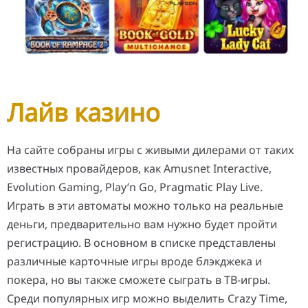
Лайв казино
На сайте собраны игры с живыми дилерами от таких
известных провайдеров, как Amusnet Interactive,
Evolution Gaming, Play’n Go, Pragmatic Play Live.
Играть в эти автоматы можно только на реальные
деньги, предварительно вам нужно будет пройти
регистрацию. В основном в списке представлены
различные карточные игры вроде блэкджека и
покера, но вы также сможете сыграть в ТВ-игры.
Среди популярных игр можно выделить Crazy Time,