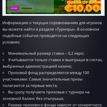
Информацию о текущих соревнованиях для игроков
вы можете найти в разделе «Турниры». В основном
подобные события проводятся на следующих
условиях:
Минимальный размер ставки – 0,2 евро;
Учитываются только ставки и выигрыши в слотах,
выбранных администрацией казино;
Призовой фонд распределяется между 100
участниками. Самые значительные призы
полагаются за первые места;
Вы сразу получаете призовые с турнира на
основной баланс без отыгрыша;
Размер призового фонда зависит от конкретного