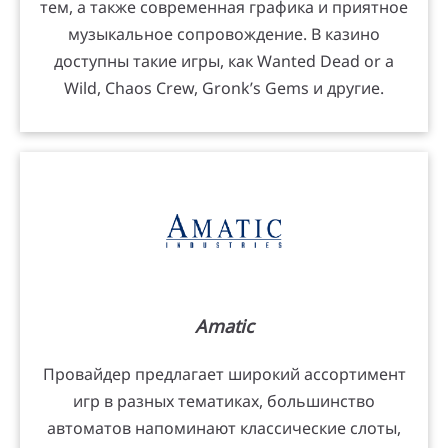
тем, а также современная графика и приятное
музыкальное сопровождение. В казино
доступны такие игры, как Wanted Dead or a
Wild, Chaos Crew, Gronk’s Gems и другие.
Amatic
Провайдер предлагает широкий ассортимент
игр в разных тематиках, большинство
автоматов напоминают классические слоты,