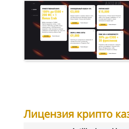
Лицензия крипто ка