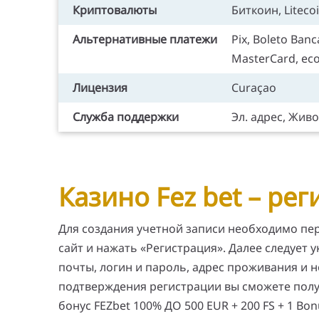
Криптовалюты
Биткоин, Liteco
Альтернативные платежи
Pix, Boleto Banc
MasterCard, ec
Лицензия
Curaçao
Служба поддержки
Эл. адрес, Жив
Казино Fez bet – ре
Для создания учетной записи необходимо п
сайт и нажать «Регистрация». Далее следует 
почты, логин и пароль, адрес проживания и 
подтверждения регистрации вы сможете пол
бонус FEZbet 100% ДО 500 EUR + 200 FS + 1 Bo