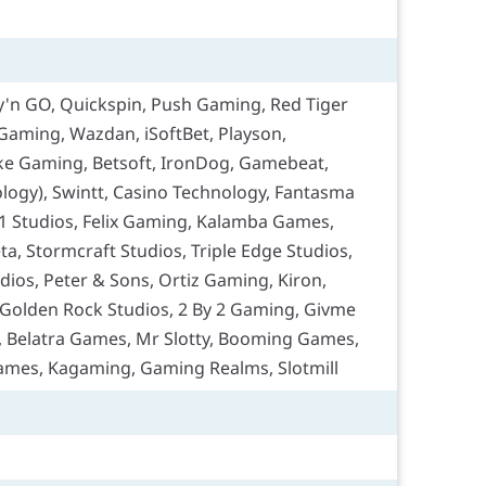
y'n GO, Quickspin, Push Gaming, Red Tiger
Gaming, Wazdan, iSoftBet, Playson,
e Gaming, Betsoft, IronDog, Gamebeat,
ogy), Swintt, Casino Technology, Fantasma
1 Studios, Felix Gaming, Kalamba Games,
ta, Stormcraft Studios, Triple Edge Studios,
udios, Peter & Sons, Ortiz Gaming, Kiron,
Golden Rock Studios, 2 By 2 Gaming, Givme
 Belatra Games, Mr Slotty, Booming Games,
ames, Kagaming, Gaming Realms, Slotmill