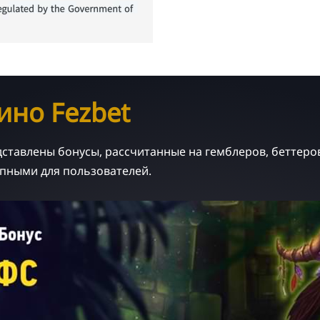
ино Fezbet
ставлены бонусы, рассчитанные на гемблеров, беттеров
пными для пользователей.