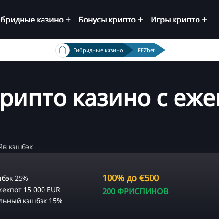
ибридные казино
Бонусы крипто
Игры крипто
Гибридные казино
FEZbet
 крипто казино с е
йв кэшбэк
100% до €500
шбэк 25%
екпот 15 000 EUR
200 ФРИСПИНОВ
льный кэшбэк 15%