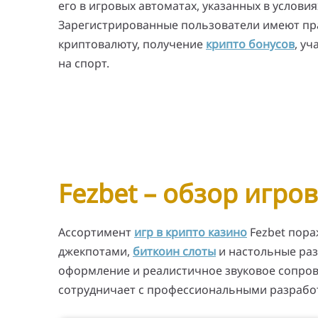
его в игровых автоматах, указанных в условия
Зарегистрированные пользователи имеют пра
криптовалюту, получение
крипто бонусов
, уч
на спорт.
Fezbet – обзор игро
Ассортимент
игр в крипто казино
Fezbet пора
джекпотами,
биткоин слоты
и настольные раз
оформление и реалистичное звуковое сопрово
сотрудничает с профессиональными разработчи