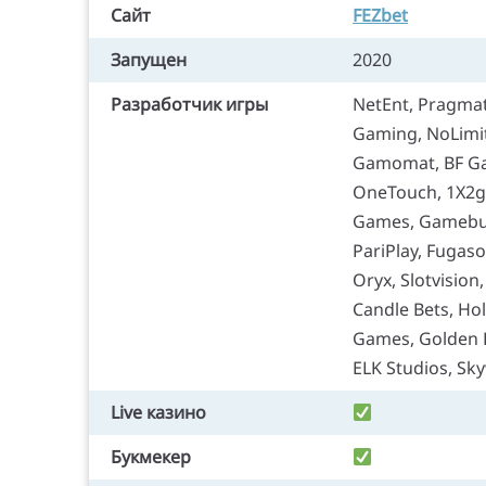
Сайт
FEZbet
Запущен
2020
Разработчик игры
NetEnt, Pragmat
Gaming, NoLimit
Gamomat, BF Ga
OneTouch, 1X2ga
Games, Gameburg
PariPlay, Fugaso
Oryx, Slotvision
Candle Bets, Ho
Games, Golden 
ELK Studios, Sk
Live казино
Букмекер