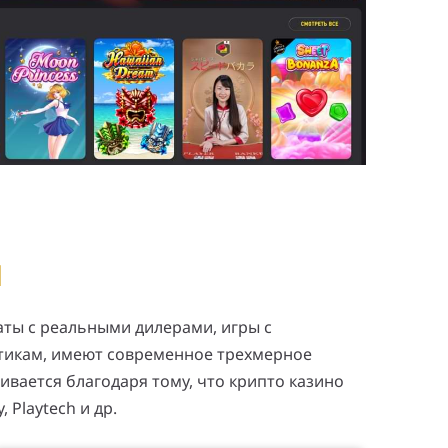
и
ты с реальными дилерами, игры с
атикам, имеют современное трехмерное
вается благодаря тому, что крипто казино
Playtech и др.