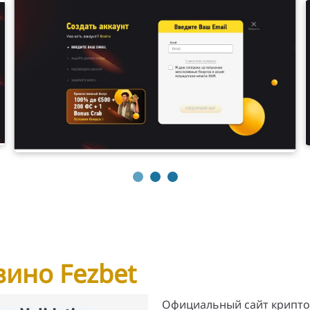
зино Fezbet
Официальный сайт крипто 