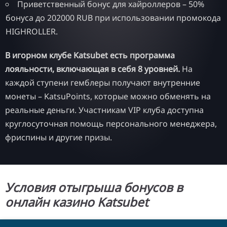
Приветственный бонус для хайроллеров – 50%
бонуса до 202000 RUB при использовании промокода
HIGHROLLER.
В игорном клубе Katsubet есть программа
лояльности, включающая в себя 8 уровней.
На
каждой ступени гемблеры получают внутренние
монеты – KatsuPoints, которые можно обменять на
реальные деньги. Участникам VIP клуба доступна
круглосуточная помощь персонального менеджера,
фриспины и другие призы.
Условия отыгрыша бонусов в
онлайн казино Katsubet