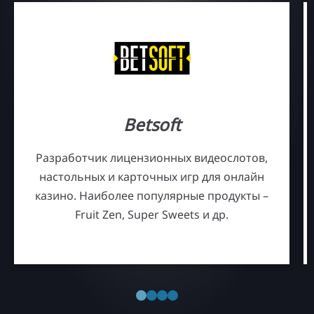
Betsoft
Разработчик лицензионных видеослотов,
настольных и карточных игр для онлайн
казино. Наиболее популярные продукты –
Fruit Zen, Super Sweets и др.