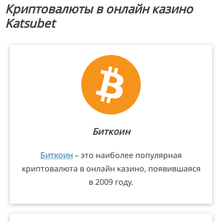
Криптовалюты в онлайн казино
Katsubet
Биткоин
Биткоин
– это наиболее популярная
криптовалюта в онлайн казино, появившаяся
в 2009 году.