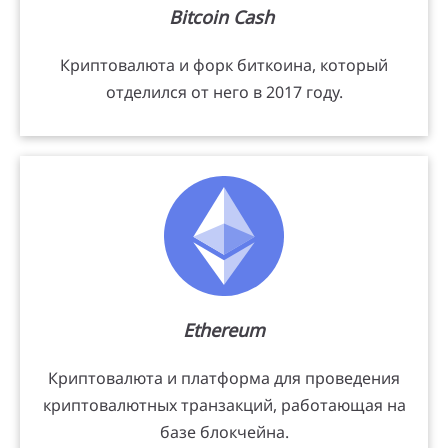
Bitcoin Cash
Криптовалюта и форк биткоина, который
отделился от него в 2017 году.
Ethereum
Криптовалюта и платформа для проведения
криптовалютных транзакций, работающая на
базе блокчейна.