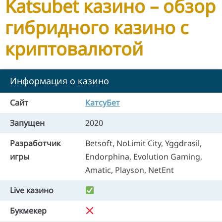
Katsubet казино – обзор
гибридного казино с
криптовалютой
Информация о казино
Сайт
КатсуБет
Запущен
2020
Разработчик
Betsoft, NoLimit City, Yggdrasil,
игры
Endorphina, Evolution Gaming,
Amatic, Playson, NetEnt
Live казино
Букмекер