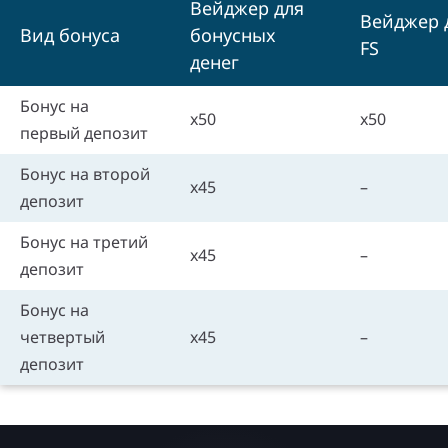
Вейджер для
Вейджер 
Вид бонуса
бонусных
FS
денег
Бонус на
x50
x50
первый депозит
Бонус на второй
x45
–
депозит
Бонус на третий
x45
–
депозит
Бонус на
четвертый
x45
–
депозит