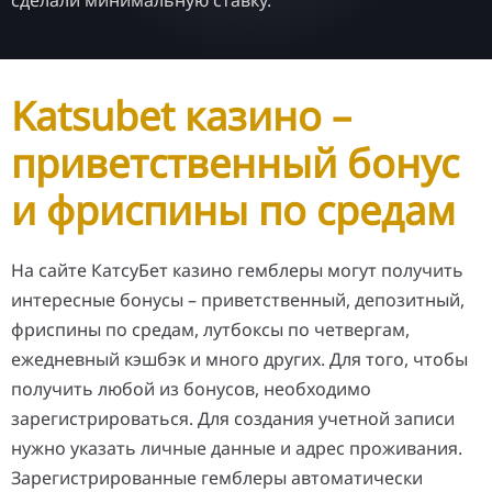
сделали минимальную ставку.
Katsubet казино –
приветственный бонус
и фриспины по средам
На сайте КатсуБет казино гемблеры могут получить
интересные бонусы – приветственный, депозитный,
фриспины по средам, лутбоксы по четвергам,
ежедневный кэшбэк и много других. Для того, чтобы
получить любой из бонусов, необходимо
зарегистрироваться. Для создания учетной записи
нужно указать личные данные и адрес проживания.
Зарегистрированные гемблеры автоматически