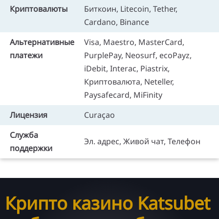
Криптовалюты
Биткоин, Litecoin, Tether,
Cardano, Binance
Альтернативные
Visa, Maestro, MasterCard,
платежи
PurplePay, Neosurf, ecoPayz,
iDebit, Interac, Piastrix,
Криптовалюта, Neteller,
Paysafecard, MiFinity
Лицензия
Curaçao
Служба
Эл. адрес, Живой чат, Телефон
поддержки
Крипто казино Katsubet