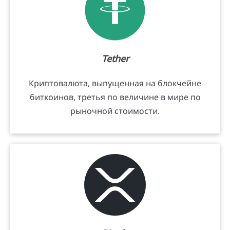
Tether
Криптовалюта, выпущенная на блокчейне
биткоинов, третья по величине в мире по
рыночной стоимости.