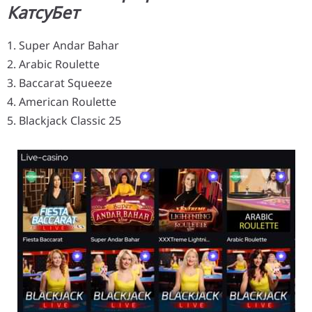
КатсуБет
Super Andar Bahar
Arabic Roulette
Baccarat Squeeze
American Roulette
Blackjack Classic 25