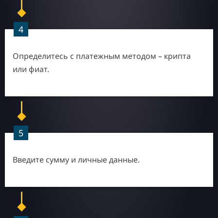
4
Определитесь с платежным методом – крипта
или фиат.
5
Введите сумму и личные данные.