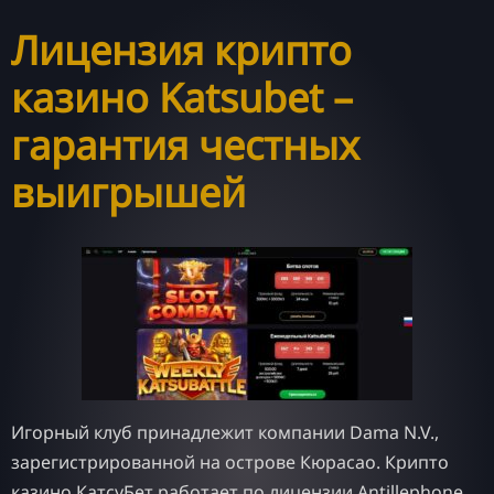
Лицензия крипто
казино Katsubet –
гарантия честных
выигрышей
Игорный клуб принадлежит компании Dama N.V.,
зарегистрированной на острове Кюрасао. Крипто
казино КатсуБет работает по лицензии Antillephone