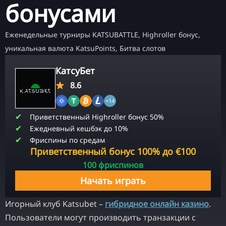
бонусами
Еженедельные турниры KATSUBATTLE, Highroller бонус,
уникальная валюта KatsuPoints, Битва слотов
КатсуБет
8.6
+14
Приветственный Highroller бонус 50%
Ежедневный кешбэк до 10%
Фриспины по средам
Приветственный бонус 100% до €100
100 фриспинов
Начать играть
Игорный клуб Katsubet –
гибридное онлайн казино
.
Пользователи могут производить транзакции с