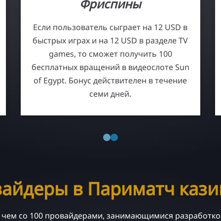
Фриспины
Если пользователь сыграет на 12 USD в
быстрых играх и на 12 USD в разделе TV
games, то сможет получить 100
бесплатных вращений в видеослоте Sun
of Egypt. Бонус действителен в течение
семи дней.
айдеры в Париматч кази
 чем со 100 провайдерами, занимающимися разработко