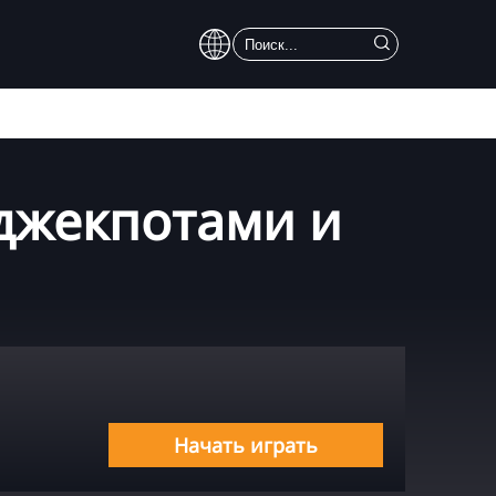
 джекпотами и
Начать играть