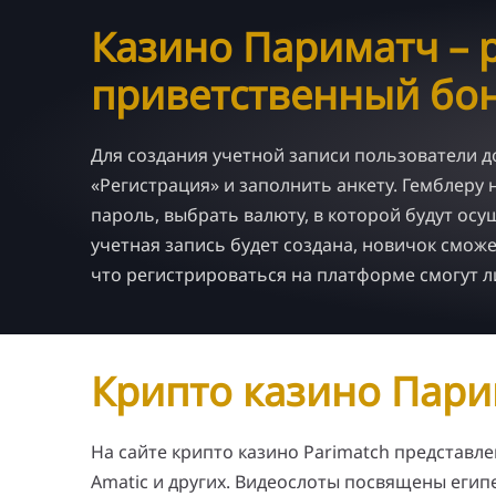
Казино Париматч – 
приветственный бо
Для создания учетной записи пользователи 
«Регистрация» и заполнить анкету. Гемблеру
пароль, выбрать валюту, в которой будут осу
учетная запись будет создана, новичок смож
что регистрироваться на платформе смогут 
Крипто казино Пари
На сайте крипто казино Parimatch представле
Amatic и других. Видеослоты посвящены егип