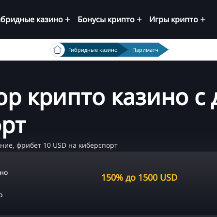
ибридные казино
Бонусы крипто
Игры крипто
Гибридные казино
Париматч
ор крипто казино с
орт
ние, фрибет 10 USD на киберспорт
ино
150% до 1500 USD
р