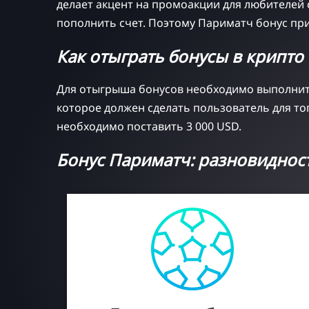
делает акцент на промоакции для любителей 
пополнить счет. Поэтому Париматч бонус при
Как отыграть бонусы в крипто
Для отыгрыша бонусов необходимо выполнить 
которое должен сделать пользователь для того
необходимо поставить 3 000 USD.
Бонус Париматч: разновиднос