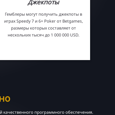
Джекпоты
Гемблеры могут получить джекпоты в
Если 
играх Speedy 7 и 6+ Poker от Betgames,
с 
размеры которых составляет от
киб
нескольких тысяч до 1 000 000 USD.
возв
но
й качественного программного обеспечения.