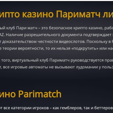
ипто казино Париматч л
ый клуб Пари матч – это безопасное крипто казино, р
JAZ. Наличие разрешительного документа подтверждает
т доказательством честности видеослотов. Поскольку в 
е теории вероятности, то их нельзя «подкрутить» или н
 того, виртуальный клуб Париматч руководствуется пра
т, все игровые автоматы не вызывают лудомании у поль
ино Parimatch
 все категории игроков – как гемблеров, так и беттеро