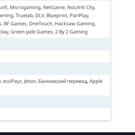
oft, Microgaming, NetGame, NoLimit City,
ing, Truelab, DLV, Blueprint, PariPlay,
mes, BF Games, OneTouch, Hacksaw Gaming,
lay, Green Jade Games, 2 By 2 Gaming
y, ecoPayz, Jeton, Банковский перевод, Apple