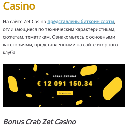
Casino
На сайте Zet Casino
представлены биткоин слоты
,
отличающиеся по техническим характеристикам,
сюжетам, тематикам. Ознакомьтесь с основными
категориями, представленными на сайте игорного
клуба.
Bonus Crab Zet Casino