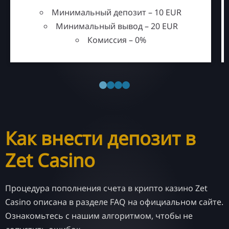
Минимальный депозит – 10 EUR
Минимальный вывод – 20 EUR
Комиссия – 0%
Как внести депозит в
Zet Casino
Процедура пополнения счета в крипто казино Zet
Casino описана в разделе FAQ на официальном сайте.
Ознакомьтесь с нашим алгоритмом, чтобы не