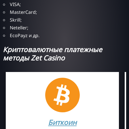
VISA;
MasterCard;
Skrill;
Neteller;
EcoPayz и др.
Криптовалютные платежные
методы Zet Casino
Биткоин