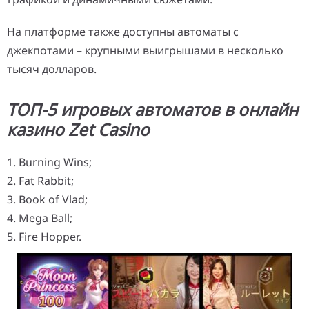
На платформе также доступны автоматы с
джекпотами – крупными выигрышами в несколько
тысяч долларов.
ТОП-5 игровых автоматов в онлайн
казино Zet Casino
Burning Wins;
Fat Rabbit;
Book of Vlad;
Mega Ball;
Fire Hopper.