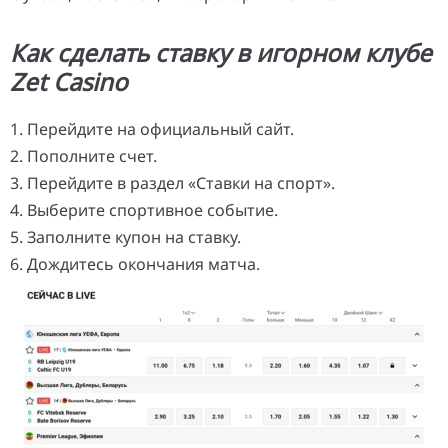
Как сделать ставку в игорном клубе
Zet Casino
Перейдите на официальный сайт.
Пополните счет.
Перейдите в раздел «Ставки на спорт».
Выберите спортивное событие.
Заполните купон на ставку.
Дождитесь окончания матча.