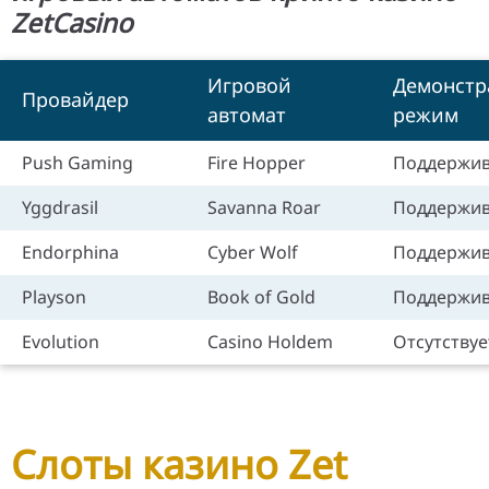
ZetCasino
Игровой
Демонст
Провайдер
автомат
режим
Push Gaming
Fire Hopper
Поддержив
Yggdrasil
Savanna Roar
Поддержив
Endorphina
Cyber Wolf
Поддержив
Playson
Book of Gold
Поддержив
Evolution
Casino Holdem
Отсутствуе
Слоты казино Zet