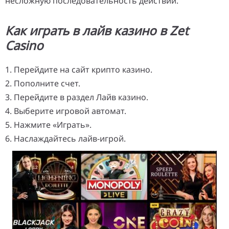
несложную последовательность действий.
Как играть в лайв казино в Zet
Casino
Перейдите на сайт крипто казино.
Пополните счет.
Перейдите в раздел Лайв казино.
Выберите игровой автомат.
Нажмите «Играть».
Наслаждайтесь лайв-игрой.