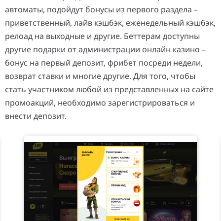
автоматы, подойдут бонусы из первого раздела –
приветственный, лайв кэшбэк, еженедельный кэшбэк,
релоад на выходные и другие. Беттерам доступны
другие подарки от администрации онлайн казино –
бонус на первый депозит, фрибет посреди недели,
возврат ставки и многие другие. Для того, чтобы
стать участником любой из представленных на сайте
промоакций, необходимо зарегистрироваться и
внести депозит.