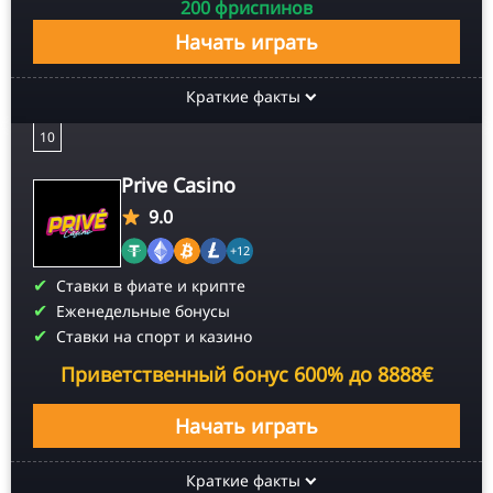
200 фриспинов
Начать играть
Краткие факты
10
Краткое содержание
Prive Casino
Информация о казино
9.0
В сети с:
2014
+12
Криптовалюты:
BTC, XRP, LTC, ETH
Ставки в фиате и крипте
Еженедельные бонусы
Ставки на спорт и казино
Приветственный бонус 600% до 8888€
Начать играть
Краткие факты