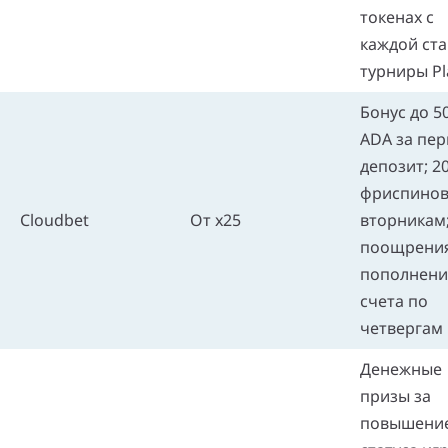
токенах с
каждой ста
турниры Pl
Бонус до 5
ADA за пе
депозит; 2
фриспинов
Cloudbet
От х25
вторникам
поощрения
пополнени
счета по
четвергам
Денежные
призы за
повышени