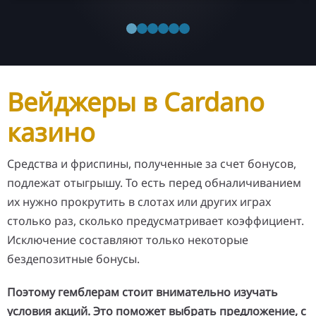
Вейджеры в Cardano
казино
Средства и фриспины, полученные за счет бонусов,
подлежат отыгрышу. То есть перед обналичиванием
их нужно прокрутить в слотах или других играх
столько раз, сколько предусматривает коэффициент.
Исключение составляют только некоторые
бездепозитные бонусы.
Поэтому гемблерам стоит внимательно изучать
условия акций. Это поможет выбрать предложение, с