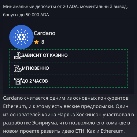
Минимальные депозиты от 20 ADA, моментальный вывод,
бонусы до 50 000 ADA
Cardano
8
ЗАВИСИТ ОТ КАЗИНО
МГНОВЕННО
ДО 2 ЧАСОВ
Cardano считается одним из основных конкурентов
Ethereum, и к этому есть веские предпосылки. Один
из основателей коина Чарльз Хоскинсон участвовал в
разработке Эфириума, что позволило его команде в
новом проекте развить идею ETH. Как и Ethereum,