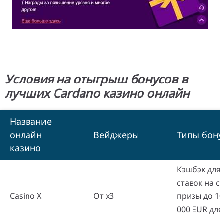
Условия на отыгрыш бонусов в
лучших Cardano казино онлайн
Название
онлайн
Вейджеры
Типы бон
казино
Кэшбэк дл
ставок на 
Casino X
От х3
призы до 1
000 EUR дл