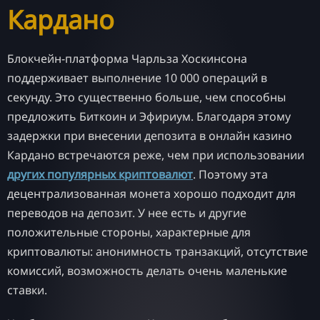
Кардано
Блокчейн-платформа Чарльза Хоскинсона
поддерживает выполнение 10 000 операций в
секунду. Это существенно больше, чем способны
предложить Биткоин и Эфириум. Благодаря этому
задержки при внесении депозита в онлайн казино
Кардано встречаются реже, чем при использовании
других популярных криптовалют
. Поэтому эта
децентрализованная монета хорошо подходит для
переводов на депозит. У нее есть и другие
положительные стороны, характерные для
криптовалюты: анонимность транзакций, отсутствие
комиссий, возможность делать очень маленькие
ставки.