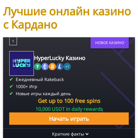
Лучшие онлайн казино
с Кардано
1
НОВОЕ КАЗИНО
HyperLucky Казино
+1
Ежедневный Rakeback
1000+ Игр
Новые игры каждый день
Get up to 100 free spins
10,000 USDT in daily rewards
Начать играть
Краткие факты