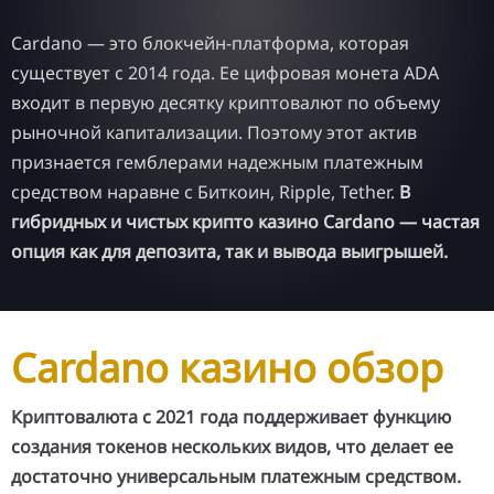
Cardano — это блокчейн-платформа, которая
существует с 2014 года. Ее цифровая монета ADA
входит в первую десятку криптовалют по объему
рыночной капитализации. Поэтому этот актив
признается гемблерами надежным платежным
средством наравне с Биткоин, Ripple, Tether.
В
гибридных и чистых крипто казино Cardano — частая
опция как для депозита, так и вывода выигрышей.
Cardano казино обзор
Криптовалюта с 2021 года поддерживает функцию
создания токенов нескольких видов, что делает ее
достаточно универсальным платежным средством.