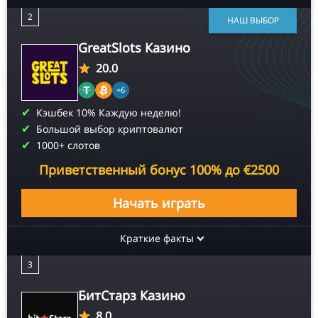
2
НАШ ВЫБОР
Краткое содержание
GreatSlots Казино
Информация о казино
20.0
В сети с:
2026
+6
Криптовалюты:
BTC, USDT, ETH, LTC
Кэшбек 10% Каждую неделю!
Большой выбор криптовалют
1000+ слотов
Приветственный бонус 100% до €2500
Начать играть
Краткие факты
3
Краткое содержание
БитCтарз Казино
Информация о казино
8.0