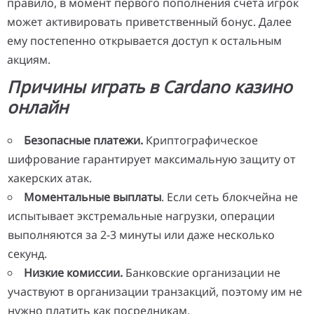
правило, в момент первого пополнения счета игрок
может активировать приветственный бонус. Далее
ему постепенно открывается доступ к остальным
акциям.
Причины играть в Cardano казино
онлайн
Безопасные платежи.
Криптографическое
шифрование гарантирует максимальную защиту от
хакерских атак.
Моментальные выплаты
. Если сеть блокчейна не
испытывает экстремальные нагрузки, операции
выполняются за 2-3 минуты или даже несколько
секунд.
Низкие комиссии.
Банковские организации не
участвуют в организации транзакций, поэтому им не
нужно платить как посредникам.